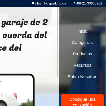
eileen@cyparking.cn
86-21-33608902
 garaje de 2
a cuerda del
Inicio
Categorías
e del
Productos
Recursos
Sobre Nosotros
Consigue una
cotización